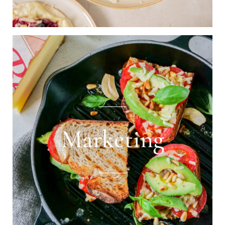
_______
Marketing
_______