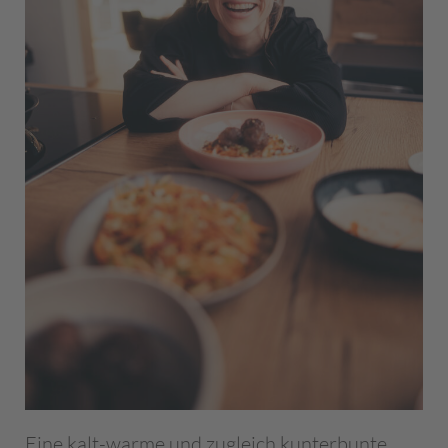
Eine
kalt-war
me
und zugleich kunterbunte